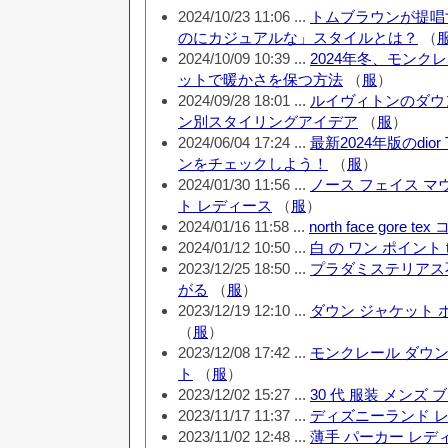
2024/10/23 11:06 ...
トムブラウンが提唱
のにカジュアルな」スタイルとは？
（
2024/10/09 10:39 ...
2024年冬、モンク
ットで暖かさを保つ方法
（
服
）
2024/09/28 18:01 ...
ルイヴィトンのダウ
ン別スタイリングアイデア
（
服
）
2024/06/04 17:24 ...
最新2024年版のdio
ンをチェックしよう！
（
服
）
2024/01/30 11:56 ...
ノース フェイス マ
ト レディース
（
服
）
2024/01/16 11:58 ...
north face gore te
2024/01/12 10:50 ...
白 の ワン ポイント 
2023/12/25 18:50 ...
プラダミステリアス
がる
（
服
）
2023/12/19 12:10 ...
ダウン ジャケット 
（
服
）
2023/12/08 17:42 ...
モンクレール ダウン
ト
（
服
）
2023/12/02 15:27 ...
30 代 服装 メンズ 
2023/11/17 11:37 ...
ディズニーランド レ
2023/11/02 12:48 ...
薄手 パーカー レデ