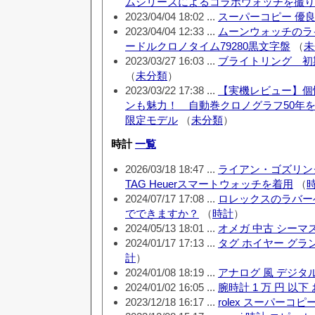
ムシリーズによるコラボウォッチを撮り
2023/04/04 18:02 ...
スーパーコピー 優
2023/04/04 12:33 ...
ムーンウォッチのラ
ードルクロノタイム79280黒文字盤
（
未
2023/03/27 16:03 ...
ブライトリング 初
（
未分類
）
2023/03/22 17:38 ...
【実機レビュー】個
ンも魅力！ 自動巻クロノグラフ50年
限定モデル
（
未分類
）
時計
一覧
2026/03/18 18:47 ...
ライアン・ゴズリン
TAG Heuerスマートウォッチを着用
（
2024/07/17 17:08 ...
ロレックスのラバー
でできますか？
（
時計
）
2024/05/13 18:01 ...
オメガ 中古 シーマ
2024/01/17 17:13 ...
タグ ホイヤー グラン
計
）
2024/01/08 18:19 ...
アナログ 風 デジタ
2024/01/02 16:05 ...
腕時計 1 万 円 以下
2023/12/18 16:17 ...
rolex スーパーコピ