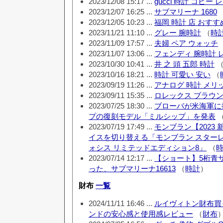
2023/12/08 15:17 ...
gucci 時計 コピー
2023/12/07 16:25 ...
サブマリーナ 1680
2023/12/05 10:23 ...
福岡 時計 店 おすす
2023/11/21 11:10 ...
グレー 腕時計
（
時
2023/11/09 17:57 ...
夫婦 ペア ウォッチ
2023/11/07 13:06 ...
フェンディ 腕時計 
2023/10/30 10:41 ...
井 之 頭 五郎 時計
2023/10/16 18:21 ...
時計 可愛い 安い
（
2023/09/19 11:26 ...
アナログ 時計 メリ
2023/09/11 15:35 ...
ロレックス ブラウ
2023/07/25 18:30 ...
ブローバが米海軍に
プの復刻モデル「ミルシップ」を発表
2023/07/19 17:49 ...
モンブラン【2023
イスを切り替える「モンブラン スター
ォシス リミテッドエディション8」
（
2023/07/14 12:17 ...
【ショート】5桁青サ
った、サブマリーナ16613
（
時計
）
財布
一覧
2024/11/11 16:46 ...
ルイヴィトン財布買
ンドの安心感と使用感レビュー
（
財布