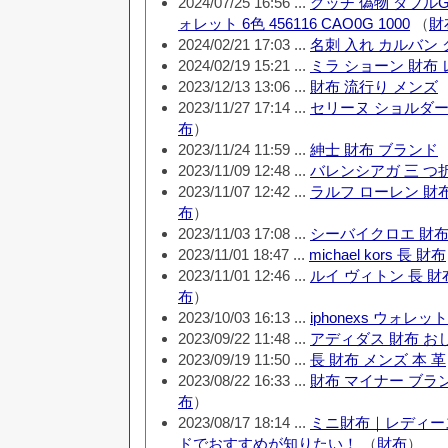
2024/07/25 16:56 ...
グッチ 偽物 ダブル
ォレット 6色 456116 CAO0G 1000
（
財
2024/02/21 17:03 ...
名刺 入れ カルバン
2024/02/19 15:21 ...
ミラ ショーン 財布
2023/12/13 13:06 ...
財布 流行り メンズ
2023/11/27 17:14 ...
セリーヌ ショルダー
布
）
2023/11/24 11:59 ...
紳士 財布 ブランド
2023/11/09 12:48 ...
バレンシアガ 三 つ
2023/11/07 12:42 ...
ラルフ ローレン 財布
布
）
2023/11/03 17:08 ...
シーバイクロエ 財布
2023/11/01 18:47 ...
michael kors 長 財布
2023/11/01 12:46 ...
ルイ ヴィトン 長 財
布
）
2023/10/03 16:13 ...
iphonexs ウォレット
2023/09/22 11:48 ...
アディダス 財布 お
2023/09/19 11:50 ...
長 財布 メンズ 本 革
2023/08/22 16:33 ...
財布 マイナー ブラ
布
）
2023/08/17 18:14 ...
ミニ財布｜レディー
ドでおすすめが知りたい！
（
財布
）