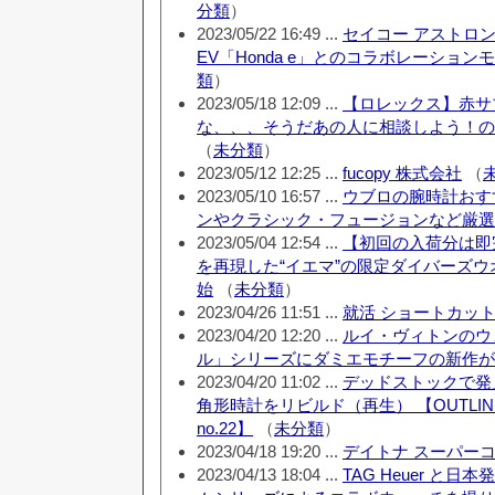
分類
）
2023/05/22 16:49 ...
セイコー アストロ
EV「Honda e」とのコラボレーション
類
）
2023/05/18 12:09 ...
【ロレックス】赤サ
な、、、そうだあの人に相談しよう！の巻
（
未分類
）
2023/05/12 12:25 ...
fucopy 株式会社
（
2023/05/10 16:57 ...
ウブロの腕時計おす
ンやクラシック・フュージョンなど厳選
2023/05/04 12:54 ...
【初回の入荷分は即
を再現した“イエマ”の限定ダイバーズ
始
（
未分類
）
2023/04/26 11:51 ...
就活 ショートカッ
2023/04/20 12:20 ...
ルイ・ヴィトンのウ
ル」シリーズにダミエモチーフの新作が
2023/04/20 11:02 ...
デッドストックで発見
角形時計をリビルド（再生） 【OUTLI
no.22】
（
未分類
）
2023/04/18 19:20 ...
デイトナ スーパー
2023/04/13 18:04 ...
TAG Heuer と