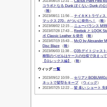
2023/08/15 12:31 ...
Cactus Plant Flea 
コラボとなる Dunk ぽくない Dunk 
（
靴
）
2023/08/11 11:56 ...
ナイキ✕トラヴィス
マックス 270」がついに発売へ！
（
靴
2023/08/02 12:15 ...
ニューバランス M990
2023/07/28 17:43 ...
Reebok と LQQK 
ボ Classic Leather を発売
（
靴
）
2023/07/19 15:43 ...
McQ by Alexander 
Disc Blaze
（
靴
）
2023/06/03 11:38 ...
Q39.デイトジャス
種類のベゼルはケースの仕様で決まって
【ロレックス編】
（
靴
）
ウィッグ
一覧
2023/09/12 10:59 ...
セリアとBOBUWI
ネットで髪型をキープ
（
ウィッグ
）
2023/07/25 12:22 ...
髪 多い ショート 失