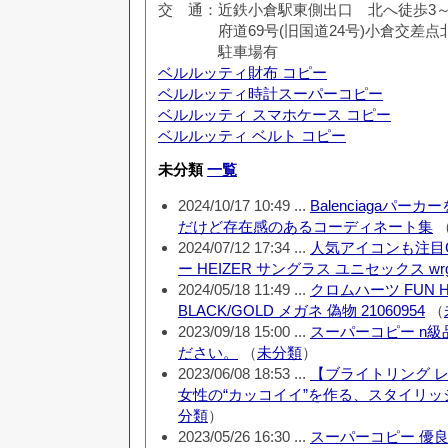
交 通：近鉄小倉駅東側出口 北へ徒歩3～
府道69号(旧国道24号)小倉交差点北へ
駐車場有
ベルルッティ財布 コピー
ベルルッティ時計スーパーコピー
ベルルッティ スマホケース コピー
ベルルッティ ベルト コピー
未分類
一覧
2024/10/17 10:49 ...
Balenciagaパ
だけど存在感のあるコーディネート集
2024/07/12 17:34 ...
人気アイコンも注目Gent
ー HEIZER サングラス ユニセックス wrg
2024/05/18 11:49 ...
クロムハーツ FUN H
BLACK/GOLD メガネ 偽物 21060954
（
2023/09/18 15:00 ...
スーパーコピー n
ださい。
（
未分類
）
2023/06/08 18:53 ...
【ブライトリング 
女性の“カッコイイ”を作る、スタイリ
分類
）
2023/05/26 16:30 ...
スーパーコピー 優良