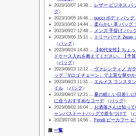
2023/10/07 14:38 ...
レザー ビジネス バ
グ
）
2023/10/05 16:46 ...
gucci ボディ バッ
2023/10/02 14:44 ...
柔らかい 革 バッグ
2023/09/27 12:48 ...
メンズ 手提げ バッ
2023/09/05 15:11 ...
トリーバーチ 2way
（
バッグ
）
2023/08/24 14:43 ...
【40代女性】ちょ
ドケース入れを教えてください。【予算30
（
バッグ
）
2023/08/23 12:12 ...
ヴァレンティノ ガ
ッグ「Vロゴ チェーン」で上質な華や
2023/08/23 11:31 ...
エルメス コンスタ
イル
（
バッグ
）
2023/08/17 12:21 ...
夏の眩しい日差しに
に合うおすすめなコーデ
（
バッグ
）
2023/08/02 16:04 ...
お洒落さんは知ってい
ャンバストートバッグで差をつけて
（
2023/07/28 14:56 ...
Fendi ピーカブー 
服
一覧