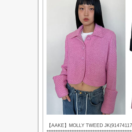
【AAKE】MOLLY TWEED JK(91474117
**********************************************