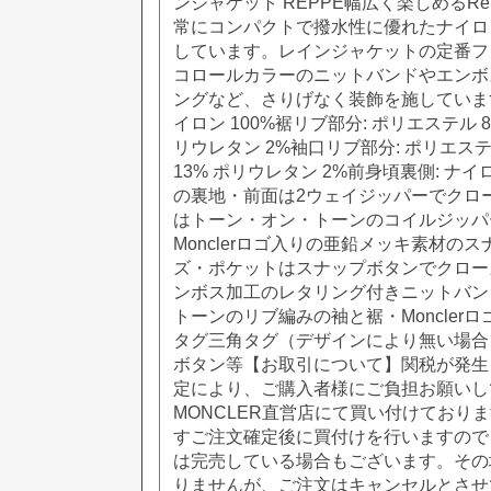
ンジャケット REPPE幅広く楽しめるR
常にコンパクトで撥水性に優れたナイロ
しています。レインジャケットの定番フ
コロールカラーのニットバンドやエンボ
ングなど、さりげなく装飾を施しています
イロン 100%裾リブ部分: ポリエステル 8
リウレタン 2%袖口リブ部分: ポリエステ
13% ポリウレタン 2%前身頃裏側: ナイ
の裏地・前面は2ウェイジッパーでクロ
はトーン・オン・トーンのコイルジッパ
Monclerロゴ入りの亜鉛メッキ素材の
ズ・ポケットはスナップボタンでクローズ・
ンボス加工のレタリング付きニットバン
トーンのリブ編みの袖と裾・Moncler
タグ三角タグ（デザインにより無い場合
ボタン等【お取引について】関税が発生した
定により、ご購入者様にご負担お願いし
MONCLER直営店にて買い付けておりま
すご注文確定後に買付けを行いますので
は完売している場合もございます。その
りませんが、ご注文はキャンセルとさせ