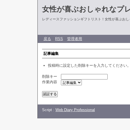
女性が喜ぶおしゃれなプ
レディースファッションギフトリスト！女性が喜ぶおし
戻る
RSS
管理者用
記事編集
投稿時に設定した削除キーを入力してください
削除キー
作業内容
Script :
Web Diary Professional