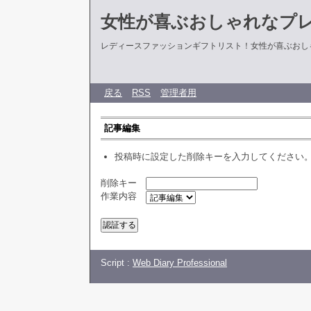
女性が喜ぶおしゃれなプ
レディースファッションギフトリスト！女性が喜ぶおし
戻る
RSS
管理者用
記事編集
投稿時に設定した削除キーを入力してください
削除キー
作業内容
Script :
Web Diary Professional