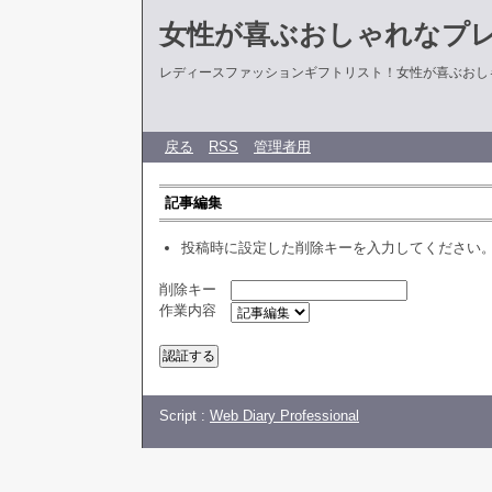
女性が喜ぶおしゃれなプ
レディースファッションギフトリスト！女性が喜ぶおし
戻る
RSS
管理者用
記事編集
投稿時に設定した削除キーを入力してください
削除キー
作業内容
Script :
Web Diary Professional