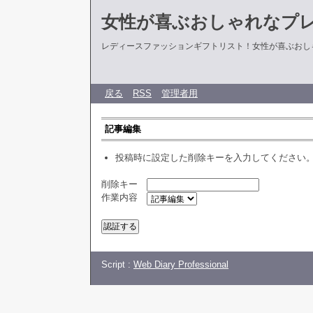
女性が喜ぶおしゃれなプ
レディースファッションギフトリスト！女性が喜ぶおし
戻る
RSS
管理者用
記事編集
投稿時に設定した削除キーを入力してください
削除キー
作業内容
Script :
Web Diary Professional