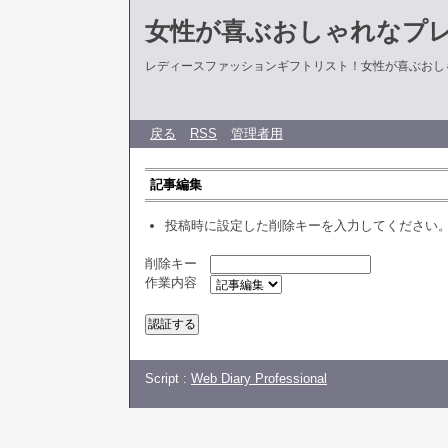
女性が喜ぶおしゃれなプ
レディースファッションギフトリスト！女性が喜ぶおし
戻る
RSS
管理者用
記事編集
投稿時に設定した削除キーを入力してください
削除キー
作業内容
Script :
Web Diary Professional