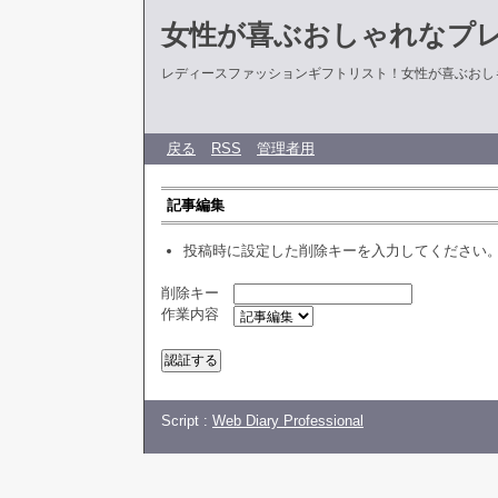
女性が喜ぶおしゃれなプ
レディースファッションギフトリスト！女性が喜ぶおし
戻る
RSS
管理者用
記事編集
投稿時に設定した削除キーを入力してください
削除キー
作業内容
Script :
Web Diary Professional