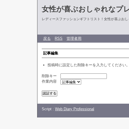
女性が喜ぶおしゃれなプ
レディースファッションギフトリスト！女性が喜ぶおし
戻る
RSS
管理者用
記事編集
投稿時に設定した削除キーを入力してください
削除キー
作業内容
Script :
Web Diary Professional