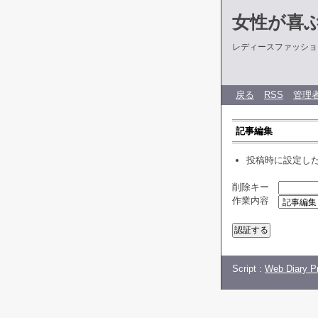
女性が喜
レディースファッショ
戻る
RSS
管理
記事編集
投稿時に設定し
削除キー
作業内容
Script :
Web Diary Pr