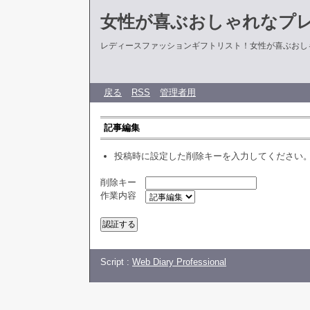
女性が喜ぶおしゃれなプ
レディースファッションギフトリスト！女性が喜ぶおし
戻る
RSS
管理者用
記事編集
投稿時に設定した削除キーを入力してください
削除キー
作業内容
Script :
Web Diary Professional