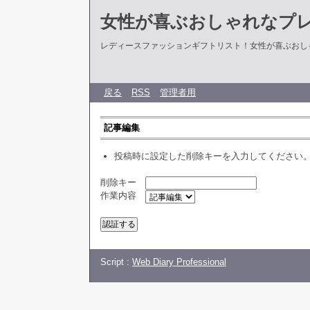
女性が喜ぶおしゃれなプ
レディースファッションギフトリスト！女性が喜ぶおし
戻る
RSS
管理者用
記事編集
投稿時に設定した削除キーを入力してください
削除キー
作業内容
Script :
Web Diary Professional