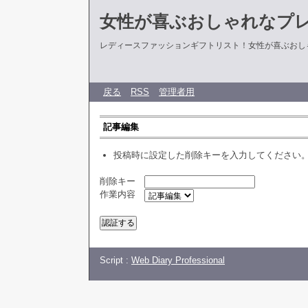
女性が喜ぶおしゃれなプ
レディースファッションギフトリスト！女性が喜ぶおし
戻る
RSS
管理者用
記事編集
投稿時に設定した削除キーを入力してください
削除キー
作業内容
Script :
Web Diary Professional