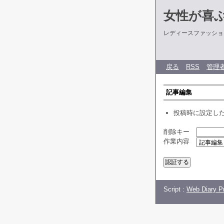
女性が喜
レディースファッショ
戻る
RSS
管理
記事編集
投稿時に設定し
削除キー
作業内容
Script :
Web Diary Pr