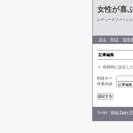
女性が喜
レディースファッショ
戻る
RSS
管理
記事編集
投稿時に設定し
削除キー
作業内容
Script :
Web Diary Pr