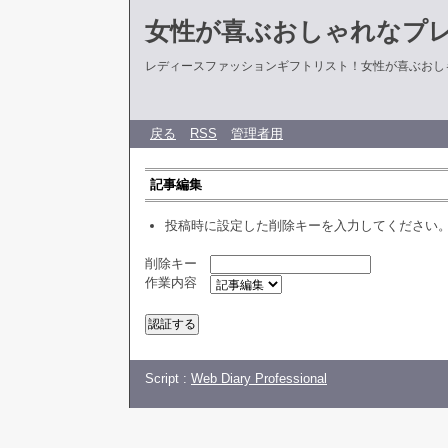
女性が喜ぶおしゃれなプ
レディースファッションギフトリスト！女性が喜ぶおし
戻る
RSS
管理者用
記事編集
投稿時に設定した削除キーを入力してください
削除キー
作業内容
Script :
Web Diary Professional