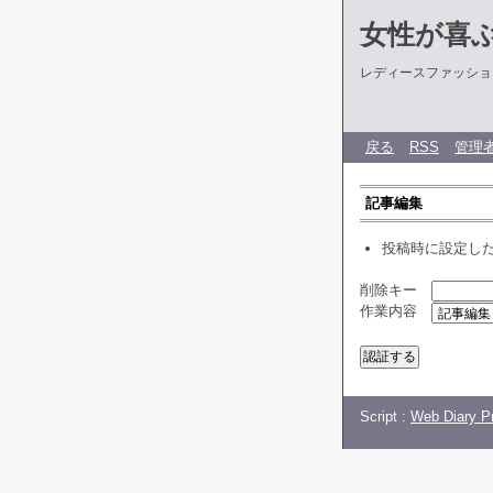
女性が喜
レディースファッショ
戻る
RSS
管理
記事編集
投稿時に設定し
削除キー
作業内容
Script :
Web Diary Pr