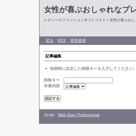
女性が喜ぶおしゃれなプ
レディースファッションギフトリスト！女性が喜ぶおし
戻る
RSS
管理者用
記事編集
投稿時に設定した削除キーを入力してください
削除キー
作業内容
Script :
Web Diary Professional