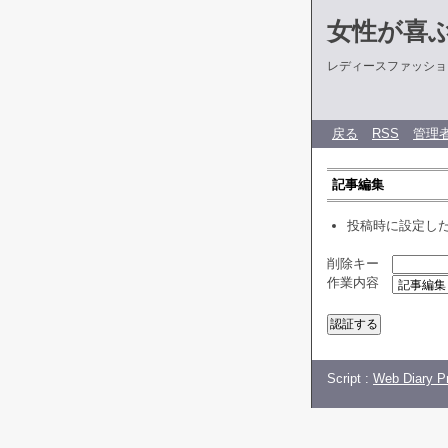
女性が喜
レディースファッショ
戻る
RSS
管理
記事編集
投稿時に設定し
削除キー
作業内容
Script :
Web Diary Pr