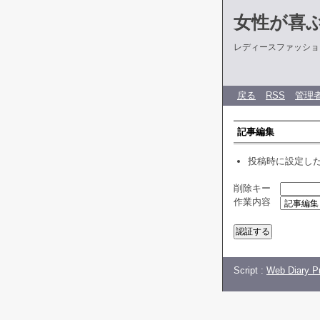
女性が喜
レディースファッショ
戻る
RSS
管理
記事編集
投稿時に設定し
削除キー
作業内容
Script :
Web Diary Pr