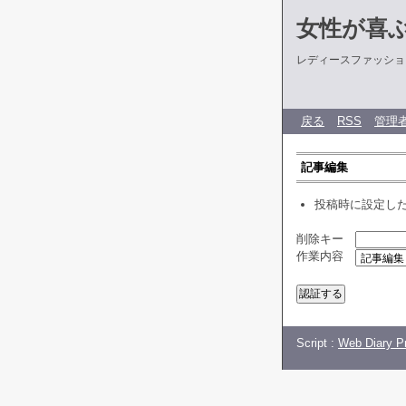
女性が喜
レディースファッショ
戻る
RSS
管理
記事編集
投稿時に設定し
削除キー
作業内容
Script :
Web Diary Pr