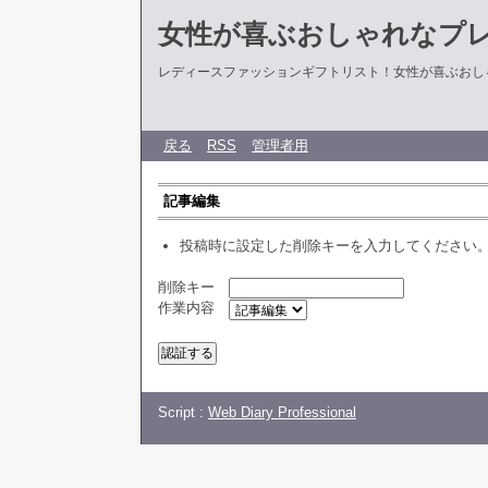
女性が喜ぶおしゃれなプ
レディースファッションギフトリスト！女性が喜ぶおし
戻る
RSS
管理者用
記事編集
投稿時に設定した削除キーを入力してください
削除キー
作業内容
Script :
Web Diary Professional