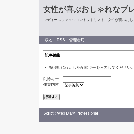
女性が喜ぶおしゃれなプ
レディースファッションギフトリスト！女性が喜ぶおし
戻る
RSS
管理者用
記事編集
投稿時に設定した削除キーを入力してください
削除キー
作業内容
Script :
Web Diary Professional