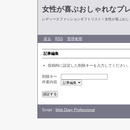
女性が喜ぶおしゃれなプ
レディースファッションギフトリスト！女性が喜ぶおし
戻る
RSS
管理者用
記事編集
投稿時に設定した削除キーを入力してください
削除キー
作業内容
Script :
Web Diary Professional