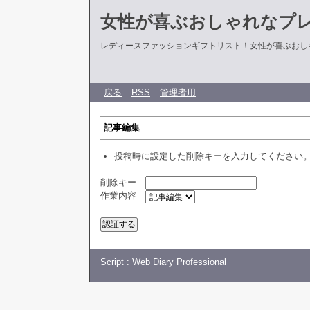
女性が喜ぶおしゃれなプ
レディースファッションギフトリスト！女性が喜ぶおし
戻る
RSS
管理者用
記事編集
投稿時に設定した削除キーを入力してください
削除キー
作業内容
Script :
Web Diary Professional