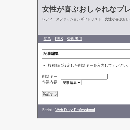
女性が喜ぶおしゃれなプ
レディースファッションギフトリスト！女性が喜ぶおし
戻る
RSS
管理者用
記事編集
投稿時に設定した削除キーを入力してください
削除キー
作業内容
Script :
Web Diary Professional