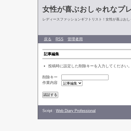
女性が喜ぶおしゃれなプ
レディースファッションギフトリスト！女性が喜ぶおし
戻る
RSS
管理者用
記事編集
投稿時に設定した削除キーを入力してください
削除キー
作業内容
Script :
Web Diary Professional