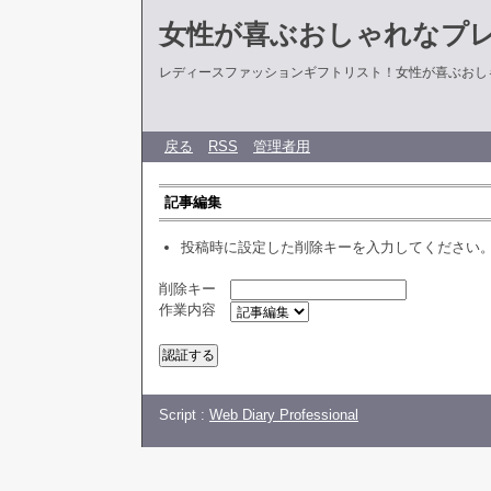
女性が喜ぶおしゃれなプ
レディースファッションギフトリスト！女性が喜ぶおし
戻る
RSS
管理者用
記事編集
投稿時に設定した削除キーを入力してください
削除キー
作業内容
Script :
Web Diary Professional