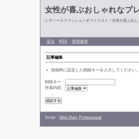
女性が喜ぶおしゃれなプ
レディースファッションギフトリスト！女性が喜ぶおし
戻る
RSS
管理者用
記事編集
投稿時に設定した削除キーを入力してください
削除キー
作業内容
Script :
Web Diary Professional