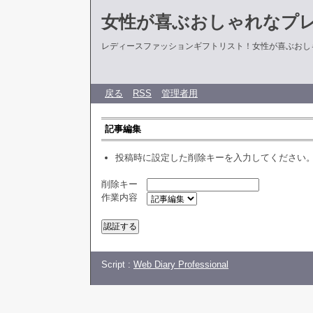
女性が喜ぶおしゃれなプ
レディースファッションギフトリスト！女性が喜ぶおし
戻る
RSS
管理者用
記事編集
投稿時に設定した削除キーを入力してください
削除キー
作業内容
Script :
Web Diary Professional