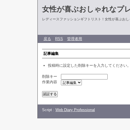
女性が喜ぶおしゃれなプ
レディースファッションギフトリスト！女性が喜ぶおし
戻る
RSS
管理者用
記事編集
投稿時に設定した削除キーを入力してください
削除キー
作業内容
Script :
Web Diary Professional