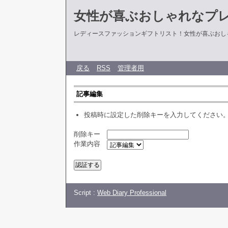
女性が喜ぶおしゃれなプ
レディースファッションギフトリスト！女性が喜ぶおし
戻る
RSS
管理者用
記事編集
投稿時に設定した削除キーを入力してください
削除キー
作業内容
Script :
Web Diary Professional