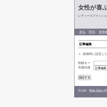
女性が喜
レディースファッショ
戻る
RSS
管理
記事編集
投稿時に設定し
削除キー
作業内容
Script :
Web Diary Pr