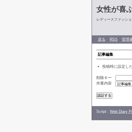
女性が喜
レディースファッショ
戻る
RSS
管理
記事編集
投稿時に設定し
削除キー
作業内容
Script :
Web Diary Pr