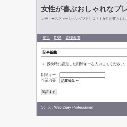
女性が喜ぶおしゃれなプ
レディースファッションギフトリスト！女性が喜ぶおし
戻る
RSS
管理者用
記事編集
投稿時に設定した削除キーを入力してください
削除キー
作業内容
Script :
Web Diary Professional