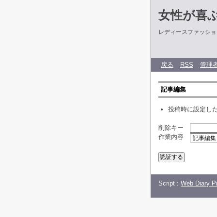
女性が喜
レディースファッショ
戻る
RSS
管理
記事編集
投稿時に設定し
削除キー
作業内容
Script :
Web Diary Pr