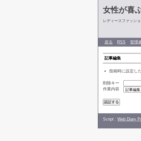
女性が喜
レディースファッショ
戻る
RSS
管理
記事編集
投稿時に設定し
削除キー
作業内容
Script :
Web Diary Pr