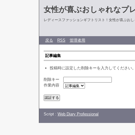
女性が喜ぶおしゃれなプ
レディースファッションギフトリスト！女性が喜ぶおし
戻る
RSS
管理者用
記事編集
投稿時に設定した削除キーを入力してください
削除キー
作業内容
Script :
Web Diary Professional