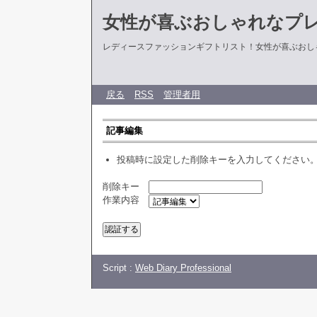
女性が喜ぶおしゃれなプ
レディースファッションギフトリスト！女性が喜ぶおし
戻る
RSS
管理者用
記事編集
投稿時に設定した削除キーを入力してください
削除キー
作業内容
Script :
Web Diary Professional