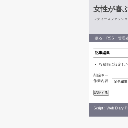
女性が喜
レディースファッショ
戻る
RSS
管理
記事編集
投稿時に設定し
削除キー
作業内容
Script :
Web Diary Pr