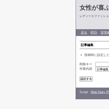
女性が喜
レディースファッショ
戻る
RSS
管理
記事編集
投稿時に設定し
削除キー
作業内容
Script :
Web Diary Pr