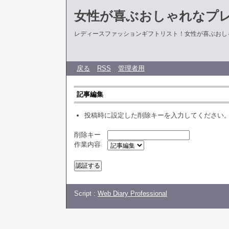
女性が喜ぶおしゃれなプ
レディースファッションギフトリスト！女性が喜ぶおし
戻る
RSS
管理者用
記事編集
投稿時に設定した削除キーを入力してください
削除キー
作業内容
Script :
Web Diary Professional