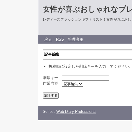
女性が喜ぶおしゃれなプ
レディースファッションギフトリスト！女性が喜ぶおし
戻る
RSS
管理者用
記事編集
投稿時に設定した削除キーを入力してください
削除キー
作業内容
Script :
Web Diary Professional