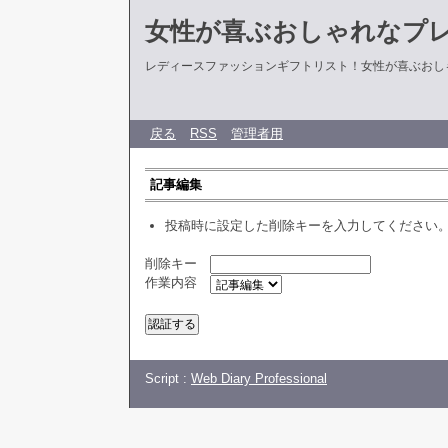
女性が喜ぶおしゃれなプ
レディースファッションギフトリスト！女性が喜ぶおし
戻る
RSS
管理者用
記事編集
投稿時に設定した削除キーを入力してください
削除キー
作業内容
Script :
Web Diary Professional