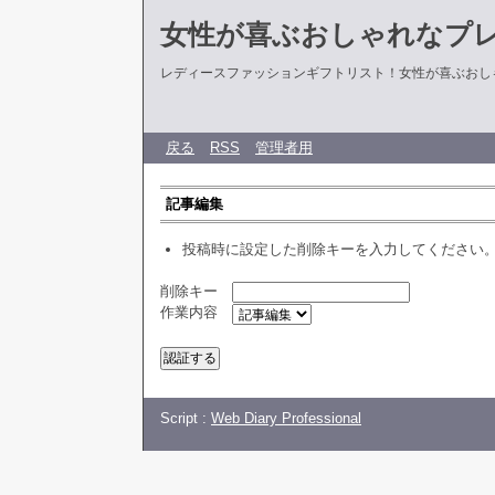
女性が喜ぶおしゃれなプ
レディースファッションギフトリスト！女性が喜ぶおし
戻る
RSS
管理者用
記事編集
投稿時に設定した削除キーを入力してください
削除キー
作業内容
Script :
Web Diary Professional