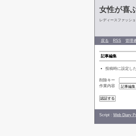
女性が喜
レディースファッショ
戻る
RSS
管理
記事編集
投稿時に設定し
削除キー
作業内容
Script :
Web Diary Pr