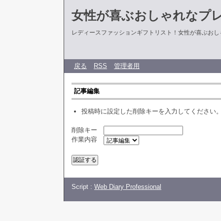
女性が喜ぶおしゃれなプ
レディースファッションギフトリスト！女性が喜ぶおし
戻る
RSS
管理者用
記事編集
投稿時に設定した削除キーを入力してください
削除キー
作業内容
Script :
Web Diary Professional