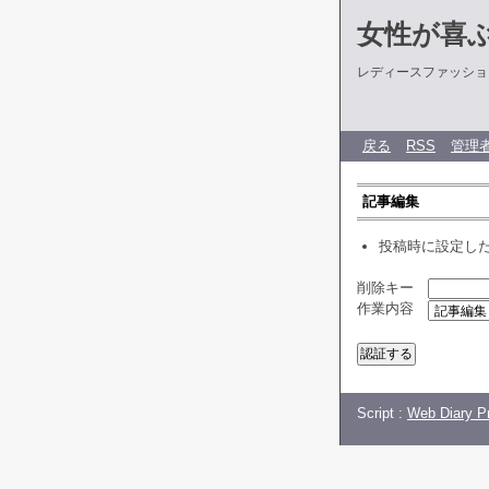
女性が喜
レディースファッショ
戻る
RSS
管理
記事編集
投稿時に設定し
削除キー
作業内容
Script :
Web Diary Pr