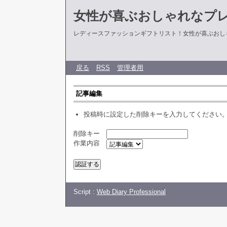
女性が喜ぶおしゃれなプ
レディースファッションギフトリスト！女性が喜ぶおし
戻る
RSS
管理者用
記事編集
投稿時に設定した削除キーを入力してください
削除キー
作業内容
Script :
Web Diary Professional