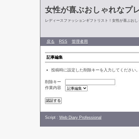
女性が喜ぶおしゃれなプ
レディースファッションギフトリスト！女性が喜ぶおし
戻る
RSS
管理者用
記事編集
投稿時に設定した削除キーを入力してください
削除キー
作業内容
Script :
Web Diary Professional